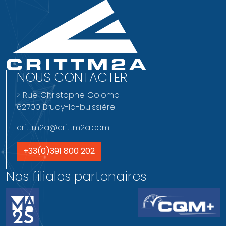
NOUS CONTACTER
> Rue Christophe Colomb
62700 Bruay-la-buissière
crittm2a@crittm2a.com
+33(0)391 800 202
Nos filiales partenaires